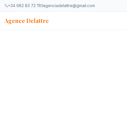
Aller au contenu
+34 682 83 72 11
agenciadelattre@gmail.com
Agence Delattre