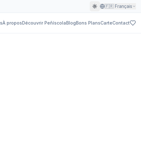
🇫🇷
Français
s
À propos
Découvrir Peñíscola
Blog
Bons Plans
Carte
Contact