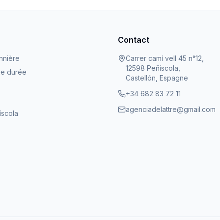
Contact
nnière
Carrer camí vell 45 n°12,
12598 Peñíscola,
ue durée
Castellón, Espagne
+34 682 83 72 11
agenciadelattre@gmail.com
íscola