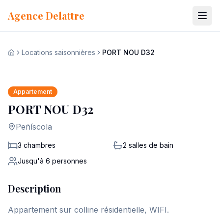
Aller au contenu
Agence Delattre
Locations saisonnières
PORT NOU D32
Voir les 22 photos
Accueil
+
15
Appartement
PORT NOU D32
Peñíscola
3 chambres
2
salles de bain
Jusqu'à
6
personnes
Description
Appartement sur colline résidentielle, WIFI.