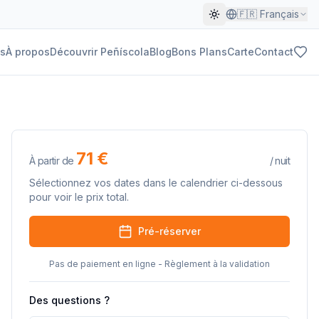
🇫🇷
Français
s
À propos
Découvrir Peñíscola
Blog
Bons Plans
Carte
Contact
71 €
À partir de
/
nuit
Sélectionnez vos dates dans le calendrier ci-dessous
pour voir le prix total.
Pré-réserver
Pas de paiement en ligne - Règlement à la validation
Des questions ?