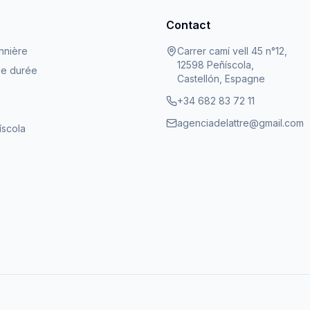
Contact
nnière
Carrer camí vell 45 n°12,
12598 Peñíscola,
ue durée
Castellón, Espagne
+34 682 83 72 11
agenciadelattre@gmail.com
íscola