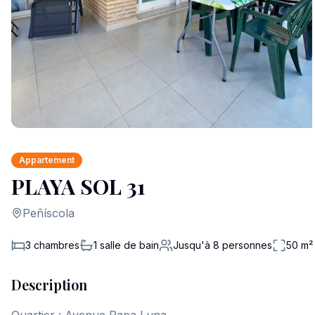
Appartement
PLAYA SOL 31
Peñíscola
3 chambres
1
salle de bain
Jusqu'à
8
personnes
50
m²
Description