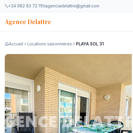
Aller au contenu
+34 682 83 72 11
agenciadelattre@gmail.com
Agence Delattre
Accueil
Locations saisonnières
PLAYA SOL 31