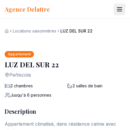
Aller au contenu
Agence Delattre
Locations saisonnières
LUZ DEL SUR 22
Voir les 30 photos
Accueil
+
23
Appartement
LUZ DEL SUR 22
Peñíscola
2 chambres
2
salles de bain
Jusqu'à
6
personnes
Description
Appartement climatisé, dans résidence calme avec