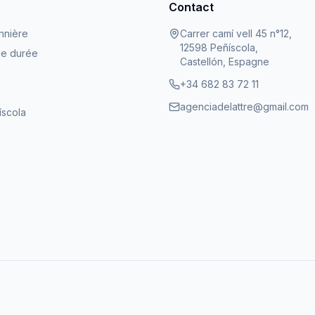
Contact
nnière
Carrer camí vell 45 n°12,
12598 Peñíscola,
ue durée
Castellón, Espagne
+34 682 83 72 11
agenciadelattre@gmail.com
íscola