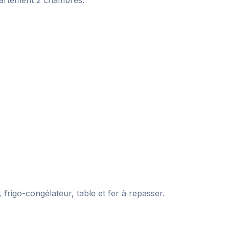
partement 2 chambres.
e
 frigo-congélateur, table et fer à repasser.