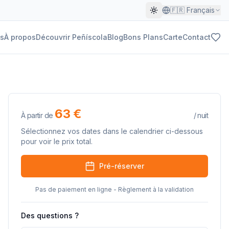
🇫🇷
Français
s
À propos
Découvrir Peñíscola
Blog
Bons Plans
Carte
Contact
63 €
À partir de
/
nuit
Sélectionnez vos dates dans le calendrier ci-dessous
pour voir le prix total.
Pré-réserver
Pas de paiement en ligne - Règlement à la validation
Des questions ?