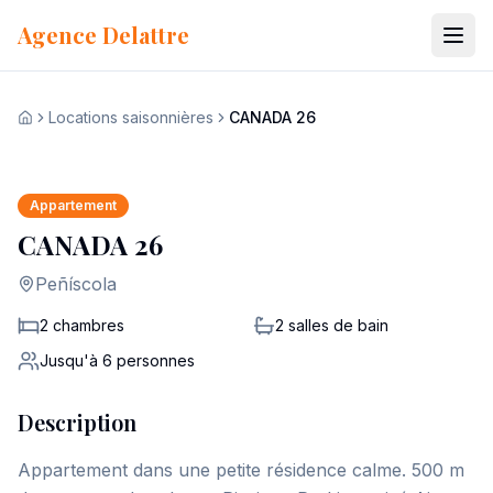
Aller au contenu
Agence Delattre
Locations saisonnières
CANADA 26
Voir les 16 photos
Accueil
+
9
Appartement
CANADA 26
Peñíscola
2 chambres
2
salles de bain
Jusqu'à
6
personnes
Description
Appartement dans une petite résidence calme. 500 m