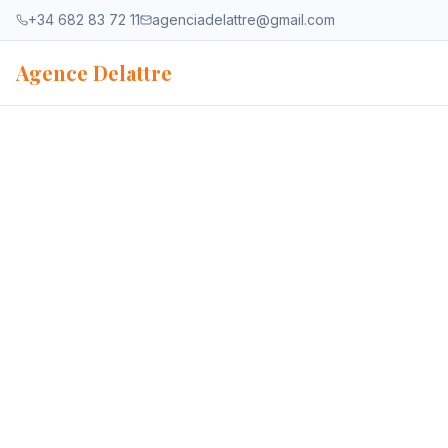
Ir al contenido
+34 682 83 72 11
agenciadelattre@gmail.com
Agence Delattre