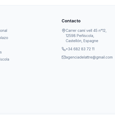
Contacto
ional
Carrer camí vell 45 n°12,
12598 Peñíscola,
plazo
Castellón, Espagne
+34 682 83 72 11
s
agenciadelattre@gmail.com
íscola