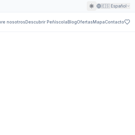
🇪🇸
Español
re nosotros
Descubrir Peñíscola
Blog
Ofertas
Mapa
Contacto