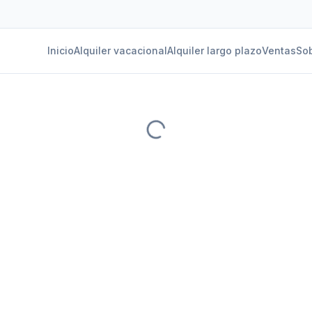
Inicio
Alquiler vacacional
Alquiler largo plazo
Ventas
Sob