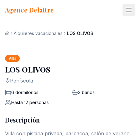
Ir al contenido
Agence Delattre
Alquileres vacacionales
LOS OLIVOS
Ver las 21 fotos
Inicio
+
14
Villa
LOS OLIVOS
Peñíscola
6 dormitorios
3
baños
Hasta
12
personas
Descripción
Villa con piscina privada, barbacoa, salón de verano